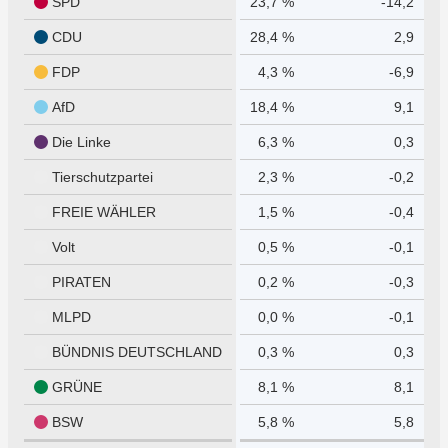
SPD
23,7 %
-14,2
CDU
28,4 %
2,9
FDP
4,3 %
-6,9
AfD
18,4 %
9,1
Die Linke
6,3 %
0,3
Tierschutzpartei
2,3 %
-0,2
FREIE WÄHLER
1,5 %
-0,4
Volt
0,5 %
-0,1
PIRATEN
0,2 %
-0,3
MLPD
0,0 %
-0,1
BÜNDNIS DEUTSCHLAND
0,3 %
0,3
GRÜNE
8,1 %
8,1
BSW
5,8 %
5,8