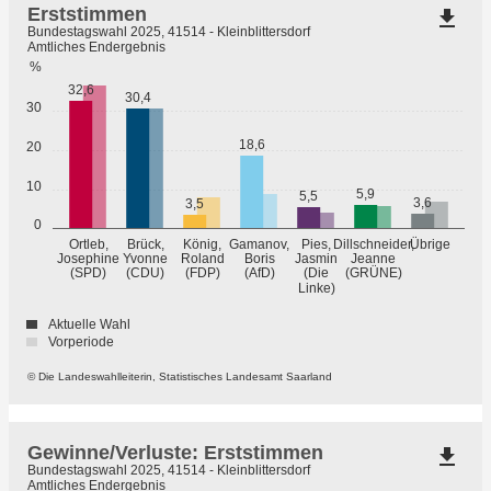
Erststimmen
file_download
Bundestagswahl 2025, 41514 - Kleinblittersdorf
Amtliches Endergebnis
%
32,6
30,4
30
18,6
20
10
5,9
5,5
3,6
3,5
0
Übrige
Ortleb,
Brück,
König,
Gamanov,
Pies,
Dillschneider,
Josephine
Yvonne
Roland
Boris
Jasmin
Jeanne
(GRÜNE)
(SPD)
(CDU)
(FDP)
(AfD)
(Die
Linke)
Aktuelle Wahl
Vorperiode
© Die Landeswahlleiterin, Statistisches Landesamt Saarland
Gewinne/Verluste: Erststimmen
file_download
Bundestagswahl 2025, 41514 - Kleinblittersdorf
Amtliches Endergebnis