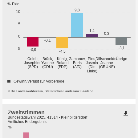
%-Pkte.
9,8
10
5
1,4
0,3
0
-0,1
-3,1
-5
-3,8
-4,5
Übrige
Ortleb,
Brück,
König,
Gamanov,
Pies,
Dillschneider,
Josephine
Yvonne
Roland
Boris
Jasmin
Jeanne
(GRÜNE)
(SPD)
(CDU)
(FDP)
(AfD)
(Die
Linke)
Gewinn/Verlust zur Vorperiode
© Die Landeswahlleiterin, Statistisches Landesamt Saarland
Zweitstimmen
file_download
Bundestagswahl 2025, 41514 - Kleinblittersdorf
Amtliches Endergebnis
%