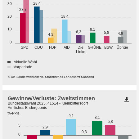
28,4
30
23,7
20
18,4
10
8,1
6,3
5,8
4,9
4,3
0
GRÜNE
Übrige
SPD
CDU
FDP
AfD
Die
BSW
Linke
Aktuelle Wahl
Vorperiode
© Die Landeswahlleiterin, Statistisches Landesamt Saarland
Gewinne/Verluste: Zweitstimmen
file_download
Bundestagswahl 2025, 41514 - Kleinblittersdorf
Amtliches Endergebnis
%-Pkte.
9,1
8,1
5,8
5
2,9
0,3
0