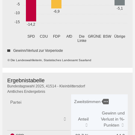
-5
-5,1
-6,9
-10
-15
-14,2
GRÜNE
Übrige
SPD
CDU
FDP
AfD
Die
BSW
Linke
Gewinn/Verlust zur Vorperiode
© Die Landeswahlleiterin, Statistisches Landesamt Saarland
Ergebnistabelle
Ergebnistabelle
Bundestagswahl 2025, 41514 - Kleinblittersdorf
Amtliches Endergebnis
more
Zweitstimmen
Partei
Gewinn und
Anteil
Verlust in %-
Punkten