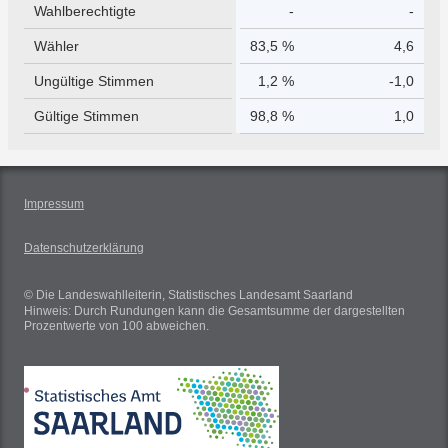
Wahlberechtigte
-
-
Wähler
83,5 %
4,6
Ungültige Stimmen
1,2 %
-1,0
Gültige Stimmen
98,8 %
1,0
Impressum
Datenschutzerklärung
© Die Landeswahlleiterin, Statistisches Landesamt Saarland
Hinweis: Durch Rundungen kann die Gesamtsumme der dargestellten
Prozentwerte von 100 abweichen.