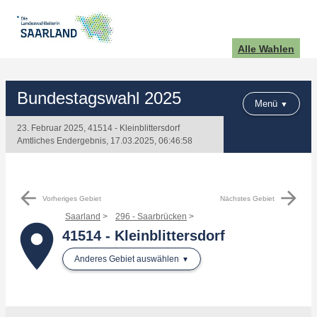
Alle Wahlen
Bundestagswahl 2025
Menü
23. Februar 2025, 41514 - Kleinblittersdorf
Amtliches Endergebnis, 17.03.2025, 06:46:58
arrow_back
arrow_forward
Vorheriges Gebiet
Nächstes Gebiet
Saarland
296 - Saarbrücken
place
41514 - Kleinblittersdorf
Anderes Gebiet auswählen