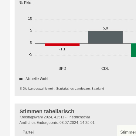
%-Pkte.
10
5,0
5
0
-1,1
-5
SPD
CDU
Aktuelle Wahl
© Die Landeswahlleiterin, Statistisches Landesamt Saarland
Stimmen tabellarisch
Stimmen
Kreistagswahl 2024, 41511 - Friedrichsthal
tabellarisch
Amtliches Endergebnis, 03.07.2024, 14:25:01
Partei
Stimme