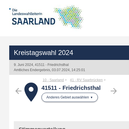
Kreistagswahl 2024
9. Juni 2024, 41511 - Friedrichsthal
Amtliches Endergebnis, 03.07.2024, 14:25:01
10 - Saarland
41 - RV Saarbrücken
place
41511 - Friedrichsthal
arrow_back
arrow_forward
Anderes Gebiet auswählen