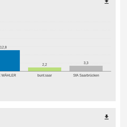
file_download
12,8
3,3
2,2
E WÄHLER
bunt.saar
SfA Saarbrücken
file_download