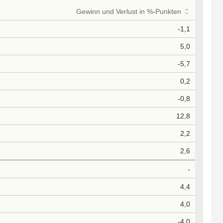
Gewinn und Verlust in %-Punkten
-1,1
5,0
-5,7
0,2
-0,8
12,8
2,2
2,6
-
4,4
4,0
-4,0