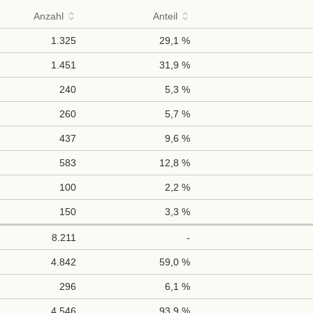
Anzahl
Anteil
1.325
29,1 %
1.451
31,9 %
240
5,3 %
260
5,7 %
437
9,6 %
583
12,8 %
100
2,2 %
150
3,3 %
8.211
-
4.842
59,0 %
296
6,1 %
4.546
93,9 %