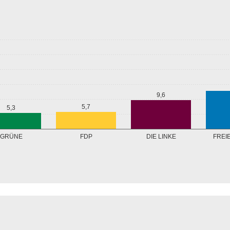
9,6
5,7
5,3
GRÜNE
FREI
FDP
DIE LINKE