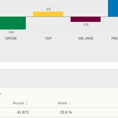
1,6
-1,8
-4,4
GRÜNE
FRE
FDP
DIE LINKE
n
Anzahl
Anteil
41.872
29,6 %