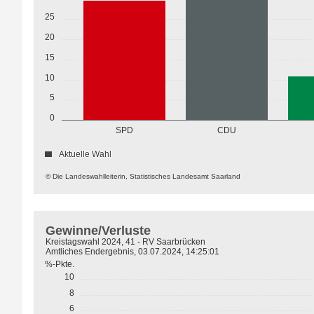
25
20
15
10
5
0
SPD
CDU
Aktuelle Wahl
© Die Landeswahlleiterin, Statistisches Landesamt Saarland
Gewinne/Verluste
Kreistagswahl 2024, 41 - RV Saarbrücken
Amtliches Endergebnis, 03.07.2024, 14:25:01
%-Pkte.
10
8
6