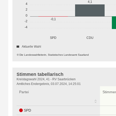
4,1
4
2
0
-0,1
-2
-4
SPD
CDU
Aktuelle Wahl
© Die Landeswahlleiterin, Statistisches Landesamt Saarland
Stimmen tabellarisch
Stimmen
Kreistagswahl 2024, 41 - RV Saarbrücken
tabellarisch
Amtliches Endergebnis, 03.07.2024, 14:25:01
Partei
Stimme
SPD