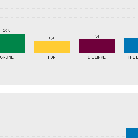
10,8
7,4
6,4
GRÜNE
FREI
FDP
DIE LINKE