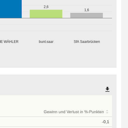
2,6
1,6
IE WÄHLER
bunt.saar
SfA Saarbrücken
file_download
Gewinn und Verlust in %-Punkten
-0,1