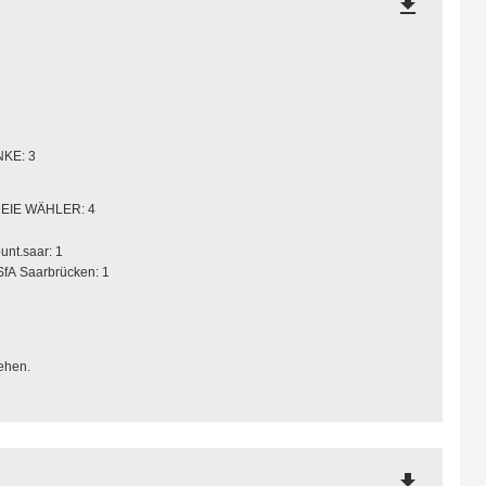
file_download
NKE: 3
EIE WÄHLER: 4
unt.saar: 1
SfA Saarbrücken: 1
ehen.
file_download