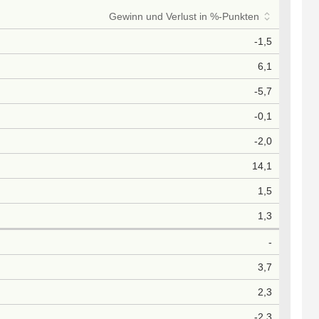
Gewinn und Verlust in %-Punkten
-1,5
6,1
-5,7
-0,1
-2,0
14,1
1,5
1,3
-
3,7
2,3
-2,3