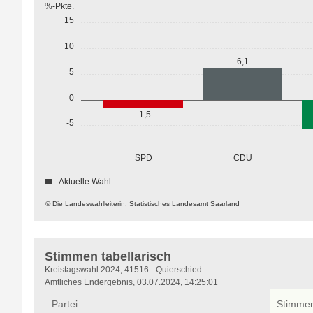
%-Pkte.
15
10
6,1
5
0
-1,5
-5
SPD
CDU
Aktuelle Wahl
© Die Landeswahlleiterin, Statistisches Landesamt Saarland
Stimmen tabellarisch
Stimmen
Kreistagswahl 2024, 41516 - Quierschied
tabellarisch
Amtliches Endergebnis, 03.07.2024, 14:25:01
Partei
Stimme