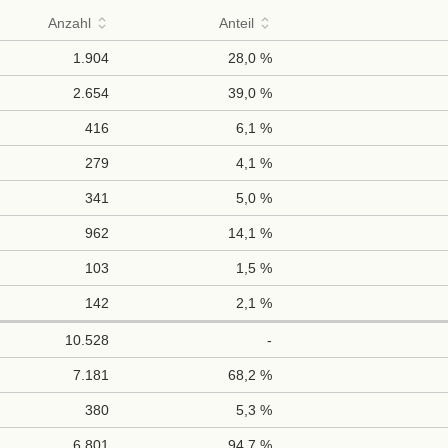
Anzahl
Anteil
1.904
28,0 %
2.654
39,0 %
416
6,1 %
279
4,1 %
341
5,0 %
962
14,1 %
103
1,5 %
142
2,1 %
10.528
-
7.181
68,2 %
380
5,3 %
6.801
94,7 %