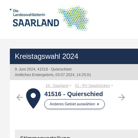
Kreistagswahl 2024
9. Juni 2024, 41516 - Quierschied
Amtliches Endergebnis, 03.07.2024, 14:25:01
10 - Saarland
41 - RV Saarbrücken
place
41516 - Quierschied
arrow_back
arrow_forward
Anderes Gebiet auswählen