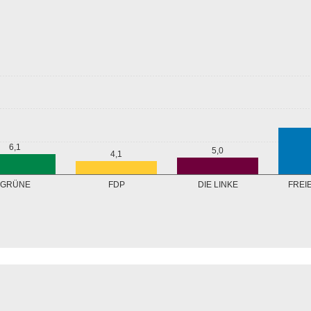
6,1
5,0
4,1
GRÜNE
FREI
FDP
DIE LINKE