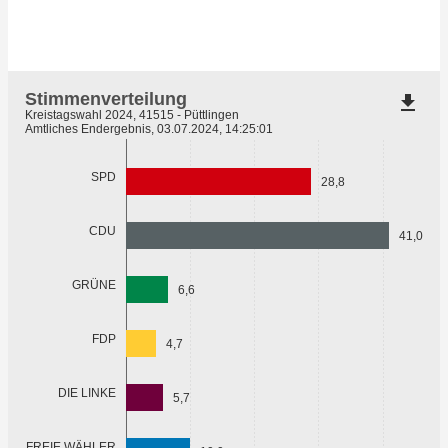
Stimmenverteilung
file_download
Kreistagswahl 2024, 41515 - Püttlingen
Amtliches Endergebnis, 03.07.2024, 14:25:01
SPD
28,8
CDU
41,0
GRÜNE
6,6
FDP
4,7
DIE LINKE
5,7
FREIE WÄHLER