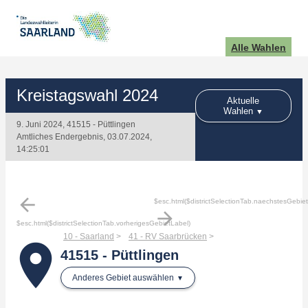
Alle Wahlen
Kreistagswahl 2024
Aktuelle
Wahlen
9. Juni 2024, 41515 - Püttlingen
Amtliches Endergebnis, 03.07.2024,
14:25:01
arrow_back
$esc.html($districtSelectionTab.naechstesGebie
arrow_forward
$esc.html($districtSelectionTab.vorherigesGebietLabel)
10 - Saarland
41 - RV Saarbrücken
place
41515 - Püttlingen
Anderes Gebiet auswählen