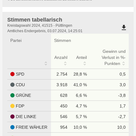
Stimmen tabellarisch
Stimmen
Kreistagswahl 2024, 41515 - Püttlingen
file_download
tabellarisch
Amtliches Endergebnis, 03.07.2024, 14:25:01
Partei
Stimmen
Gewinn und
Anzahl
Anteil
Verlust in %-
Punkten
SPD
2.754
28,8 %
0,5
CDU
3.918
41,0 %
3,0
GRÜNE
628
6,6 %
-3,8
FDP
450
4,7 %
1,7
DIE LINKE
546
5,7 %
-2,7
FREIE WÄHLER
954
10,0 %
10,0