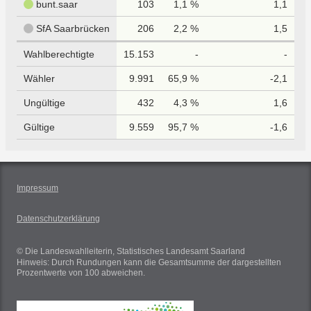
bunt.saar
103
1,1 %
1,1
SfA Saarbrücken
206
2,2 %
1,5
Wahlberechtigte
15.153
-
-
Wähler
9.991
65,9 %
-2,1
Ungültige
432
4,3 %
1,6
Gültige
9.559
95,7 %
-1,6
Impressum
Datenschutzerklärung
© Die Landeswahlleiterin, Statistisches Landesamt Saarland
Hinweis: Durch Rundungen kann die Gesamtsumme der dargestellten
Prozentwerte von 100 abweichen.