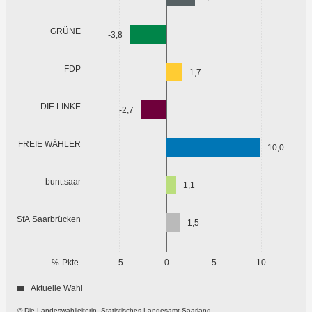
GRÜNE
-3,8
FDP
1,7
DIE LINKE
-2,7
FREIE WÄHLER
10,0
bunt.saar
1,1
SfA Saarbrücken
1,5
%-Pkte.
-5
0
5
10
Aktuelle Wahl
© Die Landeswahlleiterin, Statistisches Landesamt Saarland