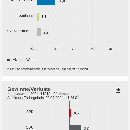
10,0
bunt.saar
1,1
SfA Saarbrücken
2,2
%
0
10
20
30
40
Aktuelle Wahl
© Die Landeswahlleiterin, Statistisches Landesamt Saarland
Gewinne/Verluste
file_download
Kreistagswahl 2024, 41515 - Püttlingen
Amtliches Endergebnis, 03.07.2024, 14:25:01
SPD
0,5
CDU
3,0