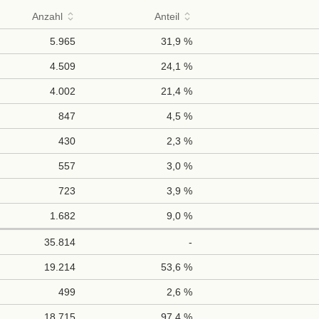
Anzahl
Anteil
5.965
31,9 %
4.509
24,1 %
4.002
21,4 %
847
4,5 %
430
2,3 %
557
3,0 %
723
3,9 %
1.682
9,0 %
35.814
-
19.214
53,6 %
499
2,6 %
18.715
97,4 %