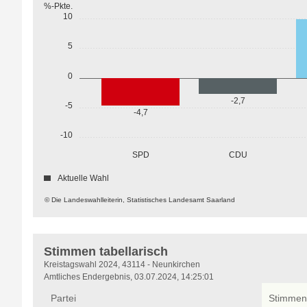
%-Pkte.
10
5
0
-2,7
-5
-4,7
-10
SPD
CDU
Aktuelle Wahl
© Die Landeswahlleiterin, Statistisches Landesamt Saarland
Stimmen tabellarisch
Stimmen
Kreistagswahl 2024, 43114 - Neunkirchen
tabellarisch
Amtliches Endergebnis, 03.07.2024, 14:25:01
Partei
Stimmen