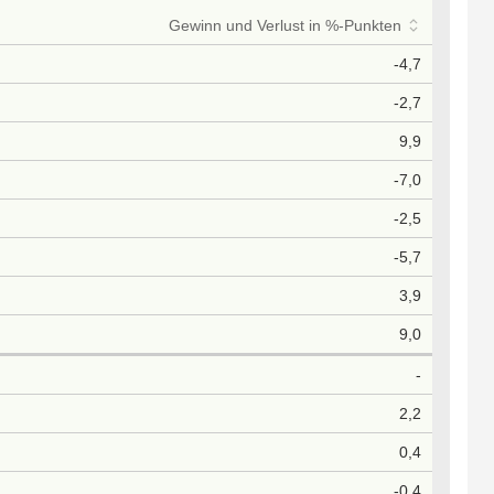
Gewinn und Verlust in %-Punkten
-4,7
-2,7
9,9
-7,0
-2,5
-5,7
3,9
9,0
-
2,2
0,4
-0,4