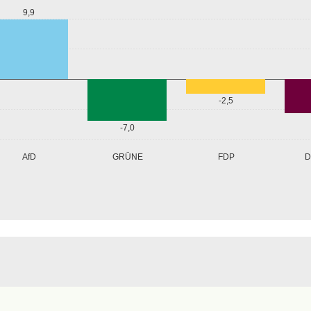
9,9
-2,5
-7,0
GRÜNE
AfD
FDP
D