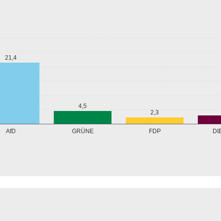
21,4
4,5
2,3
GRÜNE
AfD
FDP
DI