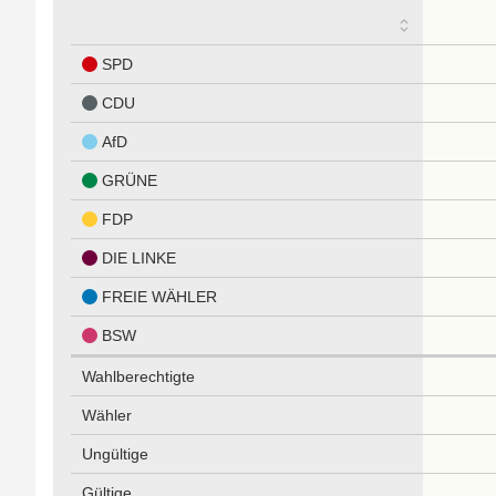
SPD
CDU
AfD
GRÜNE
FDP
DIE LINKE
FREIE WÄHLER
BSW
Wahlberechtigte
Wähler
Ungültige
Gültige