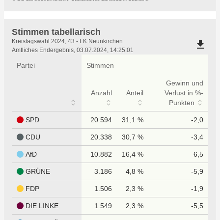
Stimmen tabellarisch
Stimmen
Kreistagswahl 2024, 43 - LK Neunkirchen
file_download
tabellarisch
Amtliches Endergebnis, 03.07.2024, 14:25:01
Partei
Stimmen
Gewinn und
Anzahl
Anteil
Verlust in %-
Punkten
SPD
20.594
31,1 %
-2,0
CDU
20.338
30,7 %
-3,4
AfD
10.882
16,4 %
6,5
GRÜNE
3.186
4,8 %
-5,9
FDP
1.506
2,3 %
-1,9
DIE LINKE
1.549
2,3 %
-5,5