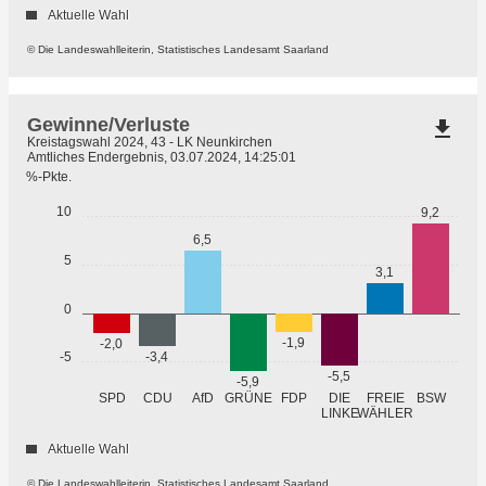
Aktuelle Wahl
© Die Landeswahlleiterin, Statistisches Landesamt Saarland
Gewinne/Verluste
file_download
Kreistagswahl 2024, 43 - LK Neunkirchen
Amtliches Endergebnis, 03.07.2024, 14:25:01
%-Pkte.
10
9,2
6,5
5
3,1
0
-1,9
-2,0
-3,4
-5
-5,5
-5,9
GRÜNE
SPD
CDU
AfD
FDP
DIE
FREIE
BSW
WÄHLER
LINKE
Aktuelle Wahl
© Die Landeswahlleiterin, Statistisches Landesamt Saarland