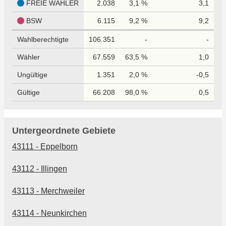
FREIE WÄHLER
2.038
3,1 %
3,1
BSW
6.115
9,2 %
9,2
Wahlberechtigte
106.351
-
-
Wähler
67.559
63,5 %
1,0
Ungültige
1.351
2,0 %
-0,5
Gültige
66.208
98,0 %
0,5
Untergeordnete Gebiete
43111 - Eppelborn
43112 - Illingen
43113 - Merchweiler
43114 - Neunkirchen