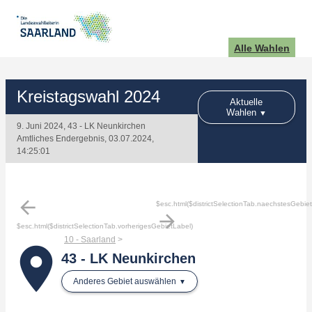
Alle Wahlen
Kreistagswahl 2024
Aktuelle
Wahlen
9. Juni 2024, 43 - LK Neunkirchen
Amtliches Endergebnis, 03.07.2024,
14:25:01
arrow_back
$esc.html($districtSelectionTab.naechstesGebie
arrow_forward
$esc.html($districtSelectionTab.vorherigesGebietLabel)
10 - Saarland
place
43 - LK Neunkirchen
Anderes Gebiet auswählen