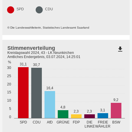
SPD
CDU
© Die Landeswahlleiterin, Statistisches Landesamt Saarland
Stimmenverteilung
file_download
Kreistagswahl 2024, 43 - LK Neunkirchen
Amtliches Endergebnis, 03.07.2024, 14:25:01
%
31,1
30,7
30
25
20
16,4
15
9,2
10
4,8
5
3,1
2,3
2,3
0
GRÜNE
SPD
CDU
AfD
FDP
DIE
FREIE
BSW
WÄHLER
LINKE