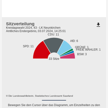
Sitzverteilung
file_download
Kreistagswahl 2024, 43 - LK Neunkirchen
Amtliches Endergebnis, 03.07.2024, 14:25:01
CDU: 11
AfD: 6
SPD: 11
GRÜNE: 1
FREIE WÄHLER: 1
BSW: 3
33 Sitze
© Die Landeswahlleiterin, Statistisches Landesamt Saarland
Bewegen Sie den Cursor über das Diagramm, um Einzelheiten zu den