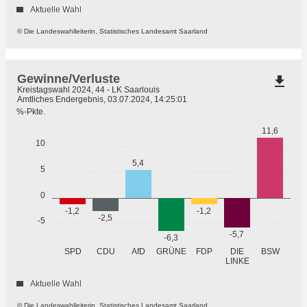
Aktuelle Wahl
© Die Landeswahlleiterin, Statistisches Landesamt Saarland
Gewinne/Verluste
file_download
Kreistagswahl 2024, 44 - LK Saarlouis
Amtliches Endergebnis, 03.07.2024, 14:25:01
%-Pkte.
11,6
10
5,4
5
0
-1,2
-1,2
-2,5
-5
-5,7
-6,3
GRÜNE
SPD
CDU
AfD
FDP
DIE
BSW
LINKE
Aktuelle Wahl
© Die Landeswahlleiterin, Statistisches Landesamt Saarland