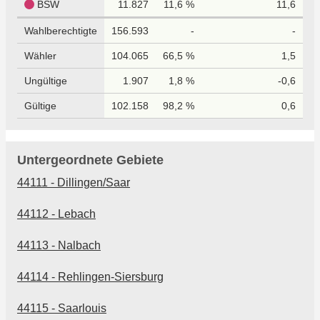
BSW
11.827
11,6 %
11,6
Wahlberechtigte
156.593
-
-
Wähler
104.065
66,5 %
1,5
Ungültige
1.907
1,8 %
-0,6
Gültige
102.158
98,2 %
0,6
Untergeordnete Gebiete
44111 - Dillingen/Saar
44112 - Lebach
44113 - Nalbach
44114 - Rehlingen-Siersburg
44115 - Saarlouis