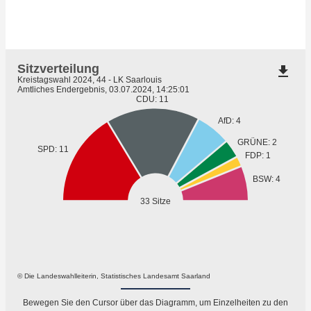
Sitzverteilung
file_download
Kreistagswahl 2024, 44 - LK Saarlouis
Amtliches Endergebnis, 03.07.2024, 14:25:01
CDU: 11
AfD: 4
GRÜNE: 2
SPD: 11
FDP: 1
BSW: 4
33 Sitze
© Die Landeswahlleiterin, Statistisches Landesamt Saarland
Bewegen Sie den Cursor über das Diagramm, um Einzelheiten zu den