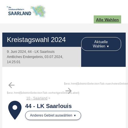
Alle Wahlen
Kreistagswahl 2024
Aktuelle
Wahlen
9. Juni 2024, 44 - LK Saarlouis
Amtliches Endergebnis, 03.07.2024,
14:25:01
arrow_back
$esc.html($districtSelectionTab.naechstesGebie
arrow_forward
$esc.html($districtSelectionTab.vorherigesGebietLabel)
10 - Saarland
place
44 - LK Saarlouis
Anderes Gebiet auswählen