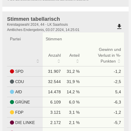
Stimmen tabellarisch
Stimmen
Kreistagswahl 2024, 44 - LK Saarlouis
file_download
tabellarisch
Amtliches Endergebnis, 03.07.2024, 14:25:01
Partei
Stimmen
Gewinn und
Anzahl
Anteil
Verlust in %-
Punkten
SPD
31.907
31,2 %
-1,2
CDU
32.544
31,9 %
-2,5
AfD
14.478
14,2 %
5,4
GRÜNE
6.109
6,0 %
-6,3
FDP
3.121
3,1 %
-1,2
DIE LINKE
2.172
2,1 %
-5,7