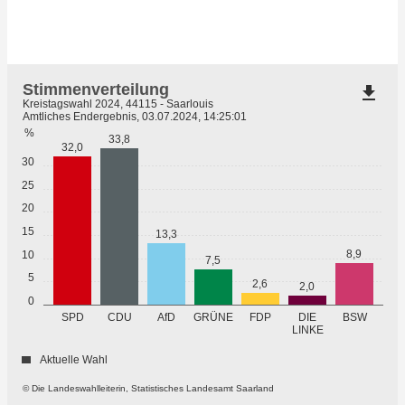
Stimmenverteilung
file_download
Kreistagswahl 2024, 44115 - Saarlouis
Amtliches Endergebnis, 03.07.2024, 14:25:01
%
33,8
32,0
30
25
20
15
13,3
8,9
10
7,5
5
2,6
2,0
0
GRÜNE
SPD
CDU
AfD
FDP
DIE
BSW
LINKE
Aktuelle Wahl
© Die Landeswahlleiterin, Statistisches Landesamt Saarland