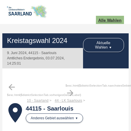
Alle Wahlen
Kreistagswahl 2024
Aktuelle
Wahlen
9. Juni 2024, 44115 - Saarlouis
Amtliches Endergebnis, 03.07.2024,
14:25:01
arrow_back
$esc.html($districtSelectionTab.naechstesGebie
arrow_forward
$esc.html($districtSelectionTab.vorherigesGebietLabel)
10 - Saarland
44 - LK Saarlouis
place
44115 - Saarlouis
Anderes Gebiet auswählen