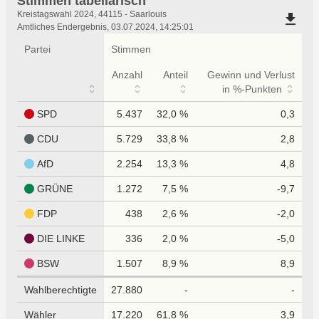
Stimmen tabellarisch
Stimmen
Kreistagswahl 2024, 44115 - Saarlouis
file_download
tabellarisch
Amtliches Endergebnis, 03.07.2024, 14:25:01
Partei
Stimmen
Anzahl
Anteil
Gewinn und Verlust
in %-Punkten
SPD
5.437
32,0 %
0,3
CDU
5.729
33,8 %
2,8
AfD
2.254
13,3 %
4,8
GRÜNE
1.272
7,5 %
-9,7
FDP
438
2,6 %
-2,0
DIE LINKE
336
2,0 %
-5,0
BSW
1.507
8,9 %
8,9
Wahlberechtigte
27.880
-
-
Wähler
17.220
61,8 %
3,9