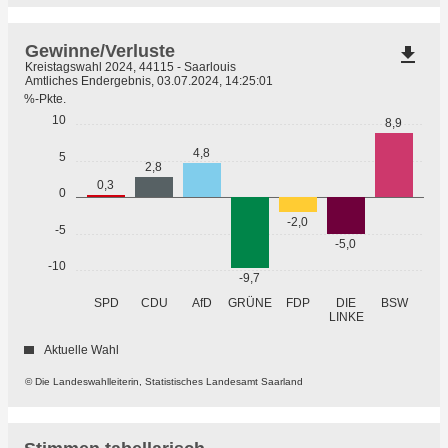
Gewinne/Verluste
file_download
Kreistagswahl 2024, 44115 - Saarlouis
Amtliches Endergebnis, 03.07.2024, 14:25:01
%-Pkte.
10
8,9
4,8
5
2,8
0,3
0
-2,0
-5
-5,0
-10
-9,7
GRÜNE
SPD
CDU
AfD
FDP
DIE
BSW
LINKE
Aktuelle Wahl
© Die Landeswahlleiterin, Statistisches Landesamt Saarland