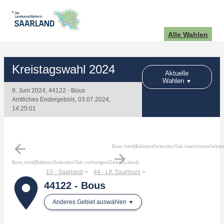
Alle Wahlen
Kreistagswahl 2024
Aktuelle
Wahlen
9. Juni 2024, 44122 - Bous
Amtliches Endergebnis, 03.07.2024,
14:25:01
arrow_back
$esc.html($districtSelectionTab.naechstesGebie
arrow_forward
$esc.html($districtSelectionTab.vorherigesGebietLabel)
10 - Saarland
44 - LK Saarlouis
place
44122 - Bous
Anderes Gebiet auswählen