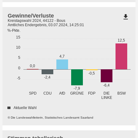
Gewinne/Verluste
file_download
Kreistagswahl 2024, 44122 - Bous
Amtliches Endergebnis, 03.07.2024, 14:25:01
%-Pkte.
15
12,5
10
4,7
5
0,0
0
-0,5
-2,4
-5
-6,4
-7,9
GRÜNE
SPD
CDU
AfD
FDP
DIE
BSW
LINKE
Aktuelle Wahl
© Die Landeswahlleiterin, Statistisches Landesamt Saarland