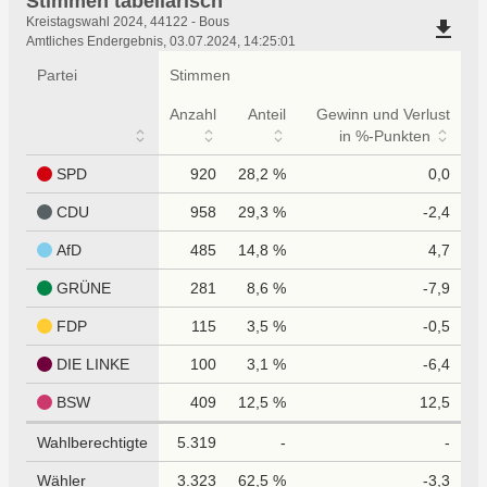
Stimmen tabellarisch
Stimmen
Kreistagswahl 2024, 44122 - Bous
file_download
tabellarisch
Amtliches Endergebnis, 03.07.2024, 14:25:01
Partei
Stimmen
Anzahl
Anteil
Gewinn und Verlust
in %-Punkten
SPD
920
28,2 %
0,0
CDU
958
29,3 %
-2,4
AfD
485
14,8 %
4,7
GRÜNE
281
8,6 %
-7,9
FDP
115
3,5 %
-0,5
DIE LINKE
100
3,1 %
-6,4
BSW
409
12,5 %
12,5
Wahlberechtigte
5.319
-
-
Wähler
3.323
62,5 %
-3,3