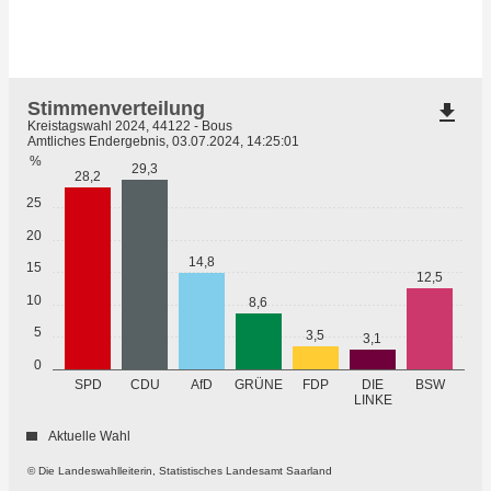
Stimmenverteilung
file_download
Kreistagswahl 2024, 44122 - Bous
Amtliches Endergebnis, 03.07.2024, 14:25:01
%
29,3
28,2
25
20
14,8
15
12,5
10
8,6
5
3,5
3,1
0
GRÜNE
SPD
CDU
AfD
FDP
DIE
BSW
LINKE
Aktuelle Wahl
© Die Landeswahlleiterin, Statistisches Landesamt Saarland