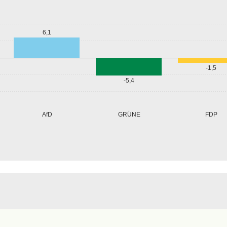
6,1
-1,5
-5,4
GRÜNE
AfD
FDP