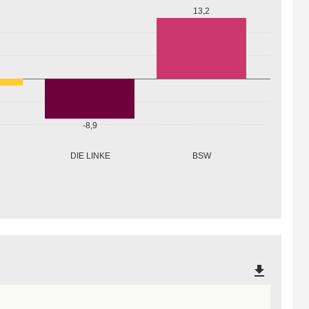
13,2
-8,9
DIE LINKE
BSW
file_download