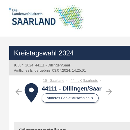
Kreistagswahl 2024
9. Juni 2024, 44111 - Dillingen/Saar
Amtliches Endergebnis, 03.07.2024, 14:25:01
10 - Saarland
44 - LK Saarlouis
place
44111 - Dillingen/Saar
arrow_back
arrow_forward
Anderes Gebiet auswählen