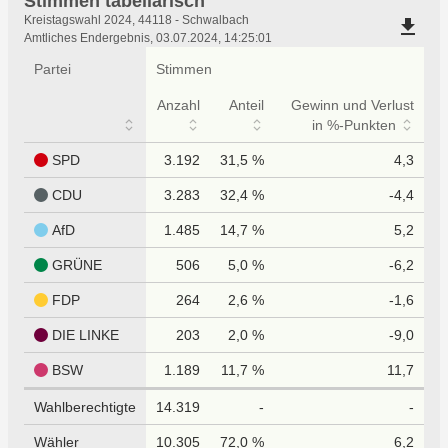
Stimmen tabellarisch
Stimmen
Kreistagswahl 2024, 44118 - Schwalbach
file_download
tabellarisch
Amtliches Endergebnis, 03.07.2024, 14:25:01
Partei
Stimmen
Anzahl
Anteil
Gewinn und Verlust
in %-Punkten
SPD
3.192
31,5 %
4,3
CDU
3.283
32,4 %
-4,4
AfD
1.485
14,7 %
5,2
GRÜNE
506
5,0 %
-6,2
FDP
264
2,6 %
-1,6
DIE LINKE
203
2,0 %
-9,0
BSW
1.189
11,7 %
11,7
Wahlberechtigte
14.319
-
-
Wähler
10.305
72,0 %
6,2