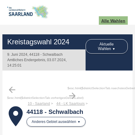
Alle Wahlen
Kreistagswahl 2024
Aktuelle
Wahlen
9. Juni 2024, 44118 - Schwalbach
Amtliches Endergebnis, 03.07.2024,
14:25:01
arrow_back
$esc.html($districtSelectionTab.naechstesGebie
arrow_forward
$esc.html($districtSelectionTab.vorherigesGebietLabel)
10 - Saarland
44 - LK Saarlouis
place
44118 - Schwalbach
Anderes Gebiet auswählen