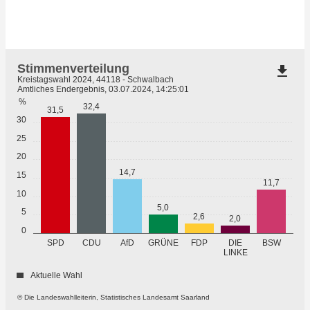
Stimmenverteilung
file_download
Kreistagswahl 2024, 44118 - Schwalbach
Amtliches Endergebnis, 03.07.2024, 14:25:01
%
32,4
31,5
30
25
20
14,7
15
11,7
10
5,0
5
2,6
2,0
0
GRÜNE
SPD
CDU
AfD
FDP
DIE
BSW
LINKE
Aktuelle Wahl
© Die Landeswahlleiterin, Statistisches Landesamt Saarland