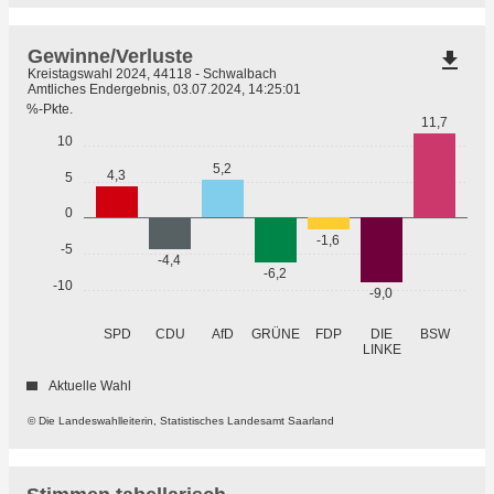
Gewinne/Verluste
file_download
Kreistagswahl 2024, 44118 - Schwalbach
Amtliches Endergebnis, 03.07.2024, 14:25:01
%-Pkte.
11,7
10
5,2
4,3
5
0
-1,6
-5
-4,4
-6,2
-10
-9,0
GRÜNE
SPD
CDU
AfD
FDP
DIE
BSW
LINKE
Aktuelle Wahl
© Die Landeswahlleiterin, Statistisches Landesamt Saarland